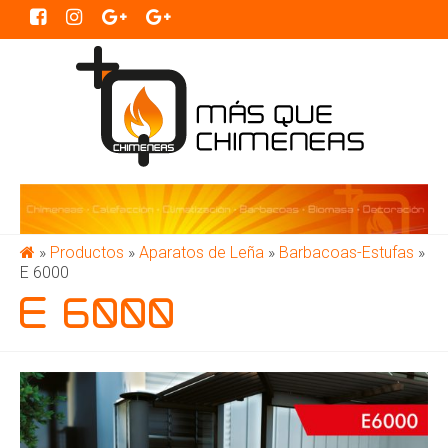
»
Productos
»
Aparatos de Leña
»
Barbacoas-Estufas
»
E 6000
E 6000